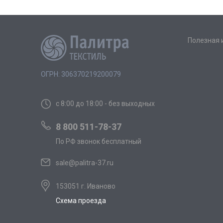
Полезная
ОГРН: 306370219200079
с 8:00 до 18:00 - без выходных
8 800 511-78-37
По РФ звонок бесплатный
sale@palitra-37.ru
153051 г. Иваново
Схема проезда