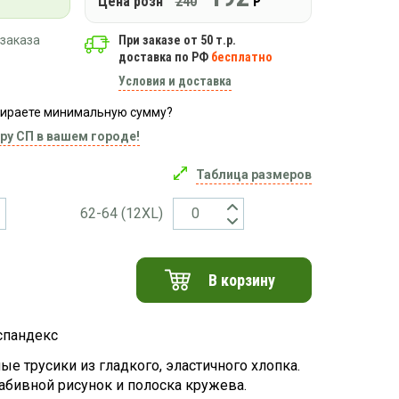
Цена розн
240
Р
заказа
При заказе от 50 т.р.
доставка по РФ
бесплатно
Условия и доставка
абираете минимальную сумму?
ру СП в вашем городе!
Таблица размеров
62-64 (12ХL)
В корзину
спандекс
ые трусики из гладкого, эластичного хлопка.
абивной рисунок и полоска кружева.