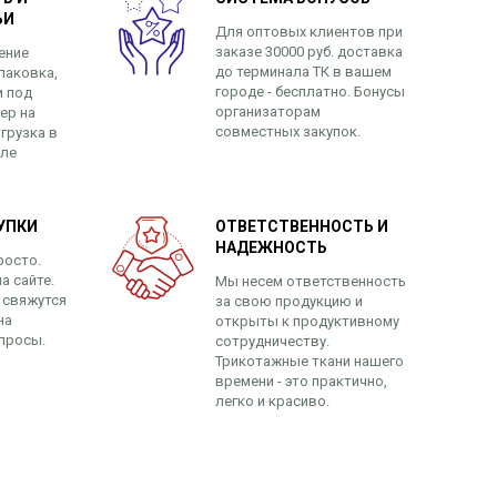
ЬИ
Для оптовых клиентов при
заказе 30000 руб. доставка
ение
до терминала ТК в вашем
паковка,
городе - бесплатно. Бонусы
и под
организаторам
ер на
совместных закупок.
грузка в
сле
УПКИ
ОТВЕТСТВЕННОСТЬ И
НАДЕЖНОСТЬ
росто.
а сайте.
Мы несем ответственность
 свяжутся
за свою продукцию и
на
открыты к продуктивному
просы.
сотрудничеству.
Трикотажные ткани нашего
времени - это практично,
легко и красиво.