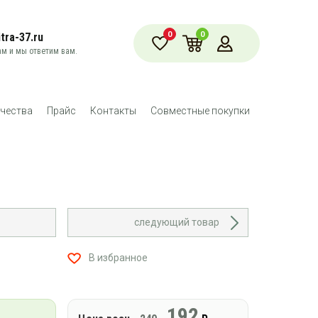
0
0
tra-37.ru
м и мы ответим вам.
чества
Прайс
Контакты
Совместные покупки
следующий товар
В избранное
192