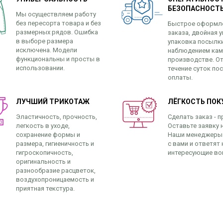
БЕЗОПАСНОСТ
Мы осуществляем работу
без пересорта товара и без
Быстрое оформл
размерных рядов. Ошибка
заказа, двойная у
в выборе размера
упаковка посылк
исключена. Модели
наблюдением кам
функциональны и просты в
производстве. От
использовании.
течение суток по
оплаты.
ЛУЧШИЙ ТРИКОТАЖ
ЛЁГКОСТЬ ПОК
Эластичность, прочность,
Сделать заказ - п
легкость в уходе,
Оставьте заявку н
сохранение формы и
Наши менеджеры
размера, гигиеничность и
с вами и ответят 
гигроскопичность,
интересующие во
оригинальность и
разнообразие расцветок,
воздухопроницаемость и
приятная текстура.