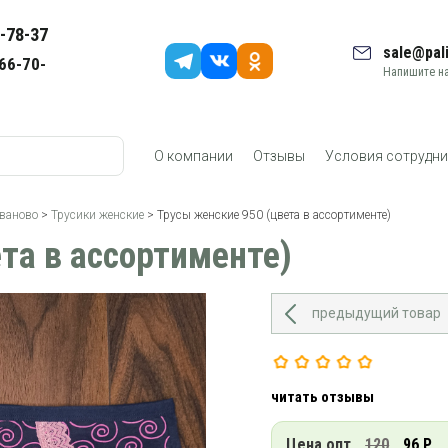
-78-37
sale@pali
66-70-
Напишите на
О компании
Отзывы
Условия сотрудни
Иваново
>
Трусики женские
> Трусы женские 950 (цвета в ассортименте)
та в ассортименте)
предыдущий товар
читать отзывы
Цена опт
120
96 Р