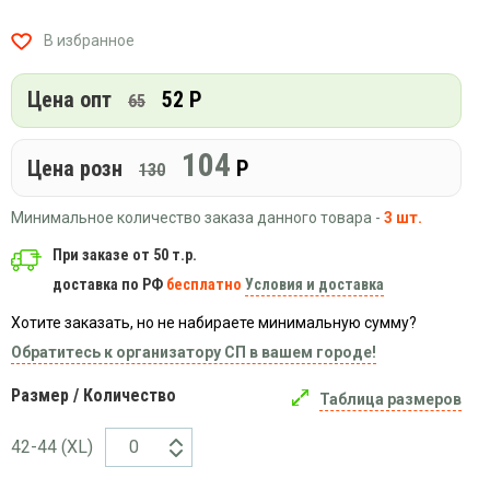
Вязаный
Шапки,
Шапки,
трикотаж
шарфы,
банданы,
В избранное
варежки,
Женские
маски
перчатки
кофты
Цена опт
52 Р
65
Женские
худи
104
Цена розн
Р
Летняя
130
женская
одежда
Минимальное количество заказа данного товара -
3 шт.
Майки
При заказе от 50 т.р.
Носки
доставка по РФ
бесплатно
Условия и доставка
Пеньюары
Хотите заказать, но не набираете минимальную сумму?
Платья
Обратитесь к организатору СП в вашем городе!
Сарафаны
Размер / Количество
Толстовки
Таблица размеров
Футболки
42-44 (XL)
Шарфики
и