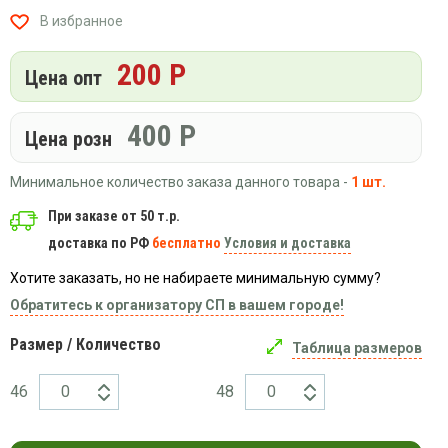
Вязаный
Шапки,
Шапки,
В избранное
трикотаж
шарфы,
банданы,
варежки,
Женские
маски
200 Р
перчатки
кофты
Цена опт
Женские
худи
400
Р
Цена розн
Летняя
женская
Минимальное количество заказа данного товара -
1 шт.
одежда
При заказе от 50 т.р.
Майки
доставка по РФ
бесплатно
Условия и доставка
Носки
Пеньюары
Хотите заказать, но не набираете минимальную сумму?
Платья
Обратитесь к организатору СП в вашем городе!
Сарафаны
Размер / Количество
Таблица размеров
Толстовки
46
48
Футболки
Шарфики
и