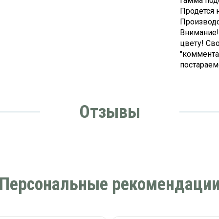
гамма под
Продется н
Производс
Внимание!
цвету! Св
"коммента
постараемс
Отзывы
Персональные рекомендаци