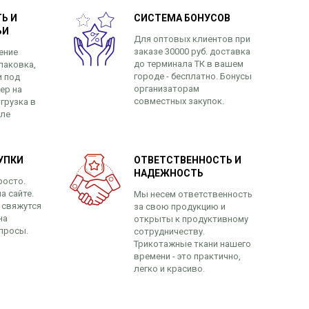
Ь И
СИСТЕМА БОНУСОВ
ЬИ
Для оптовых клиентов при
заказе 30000 руб. доставка
ение
до терминала ТК в вашем
паковка,
городе - бесплатно. Бонусы
и под
организаторам
ер на
совместных закупок.
грузка в
сле
УПКИ
ОТВЕТСТВЕННОСТЬ И
НАДЕЖНОСТЬ
росто.
а сайте.
Мы несем ответственность
 свяжутся
за свою продукцию и
на
открыты к продуктивному
просы.
сотрудничеству.
Трикотажные ткани нашего
времени - это практично,
легко и красиво.