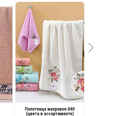
Полотенц
(цвета в
Размеры
Опт
Ро
Полотенце махровое 040
(цвета в ассортименте)