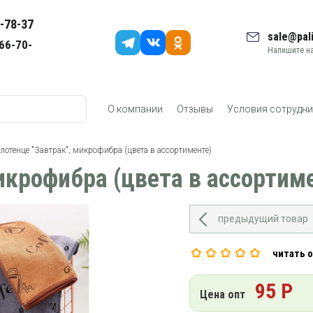
-78-37
sale@pali
66-70-
Напишите на
О компании
Отзывы
Условия сотрудни
лотенце "Завтрак", микрофибра (цвета в ассортименте)
икрофибра (цвета в ассортим
предыдущий товар
читать 
95 Р
Цена опт