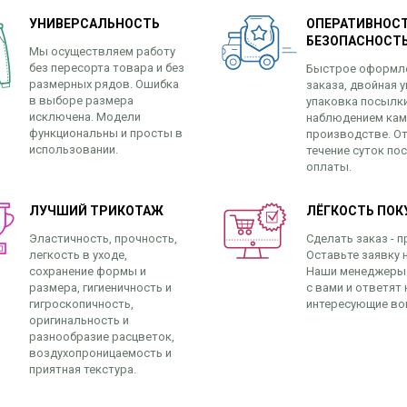
УНИВЕРСАЛЬНОСТЬ
ОПЕРАТИВНОСТ
БЕЗОПАСНОСТ
Мы осуществляем работу
без пересорта товара и без
Быстрое оформл
размерных рядов. Ошибка
заказа, двойная у
в выборе размера
упаковка посылк
исключена. Модели
наблюдением кам
функциональны и просты в
производстве. От
использовании.
течение суток по
оплаты.
ЛУЧШИЙ ТРИКОТАЖ
ЛЁГКОСТЬ ПОК
Эластичность, прочность,
Сделать заказ - п
легкость в уходе,
Оставьте заявку н
сохранение формы и
Наши менеджеры
размера, гигиеничность и
с вами и ответят 
гигроскопичность,
интересующие во
оригинальность и
разнообразие расцветок,
воздухопроницаемость и
приятная текстура.