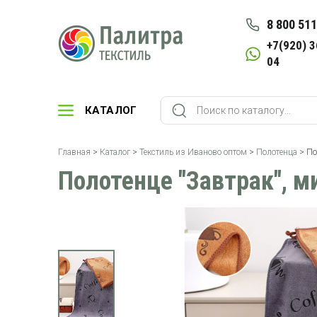
8 800 511
+7(920) 3
04
КАТАЛОГ
Главная
>
Каталог
>
Текстиль из Иваново оптом
>
Полотенца
> По
Полотенце "Завтрак", м