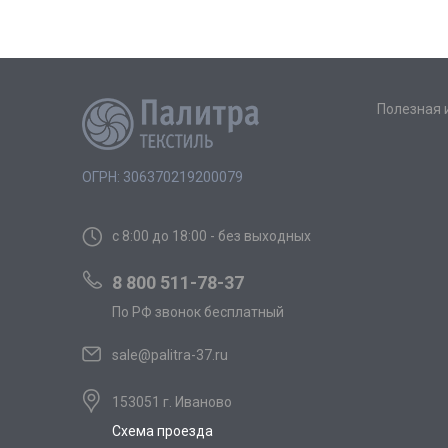
Полезная
ОГРН: 306370219200079
с 8:00 до 18:00 - без выходных
8 800 511-78-37
По РФ звонок бесплатный
sale@palitra-37.ru
153051 г. Иваново
Схема проезда