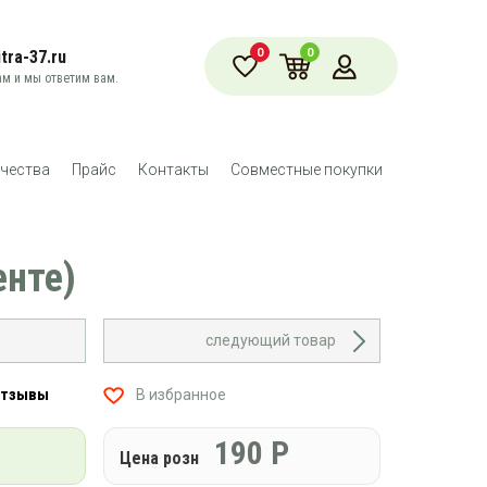
0
0
tra-37.ru
м и мы ответим вам.
чества
Прайс
Контакты
Совместные покупки
енте)
следующий товар
отзывы
В избранное
190
Р
Цена розн