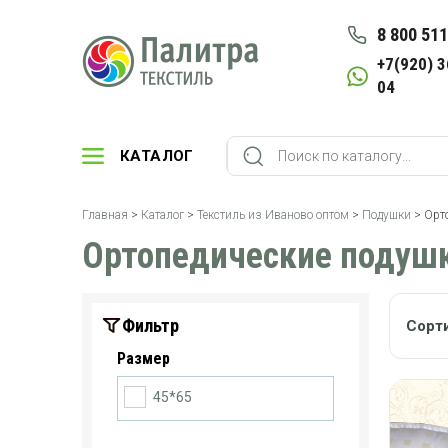
8 800 511
+7(920) 3
04
КАТАЛОГ
Главная
>
Каталог
>
Текстиль из Иваново оптом
>
Подушки
> Орт
Ортопедические подуш
Фильтр
Сорт
Размер
45*65