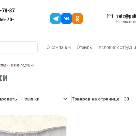
-78-37
sale@pali
66-70-
Напишите на
О компании
Отзывы
Условия сотрудни
опедические подушки
ки
ировать
Товаров на странице