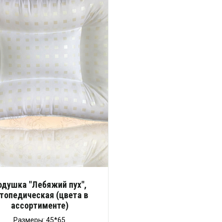
одушка "Лебяжий пух",
топедическая (цвета в
ассортименте)
Размеры: 45*65