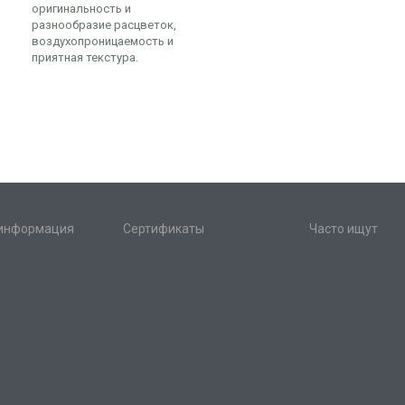
оригинальность и
разнообразие расцветок,
воздухопроницаемость и
приятная текстура.
 информация
Сертификаты
Часто ищут