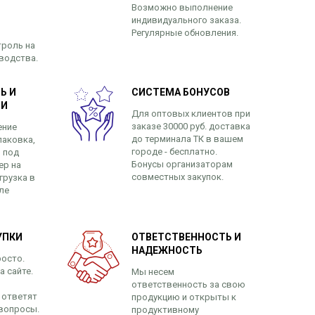
Возможно выполнение
индивидуального заказа.
Регулярные обновления.
троль на
зводства.
Ь И
СИСТЕМА БОНУСОВ
ЬИ
Для оптовых клиентов при
заказе 30000 руб. доставка
ение
до терминала ТК в вашем
паковка,
городе - бесплатно.
 под
Бонусы организаторам
ер на
совместных закупок.
грузка в
ле
УПКИ
ОТВЕТСТВЕННОСТЬ И
НАДЕЖНОСТЬ
росто.
а сайте.
Мы несем
ответственность за свою
 ответят
продукцию и открыты к
вопросы.
продуктивному