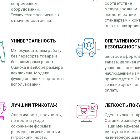
соответствие
современном
международным
оборудовании.
экологичестким
Техническое осначение в
стандартам и кон
отличном состоянии.
всех этапах прои
УНИВЕРСАЛЬНОСТЬ
ОПЕРАТИВНОСТ
БЕЗОПАСНОСТ
Мы осуществляем работу
без пересорта товара и
Быстрое оформл
без размерных рядов.
заказа, двойная у
Ошибка в выборе размера
упаковка посылки
исключена. Модели
наблюдением кам
функциональны и просты в
производстве. От
использовании.
течение суток пос
оплаты.
ЛУЧШИЙ ТРИКОТАЖ
ЛЁГКОСТЬ ПОК
Эластичность, прочность,
Сделать заказ - п
легкость в уходе,
Оставьте заявку н
сохранение формы и
Наши менеджеры
размера, гигиеничность и
свяжутся с вами и
гигроскопичность,
на интересующие 