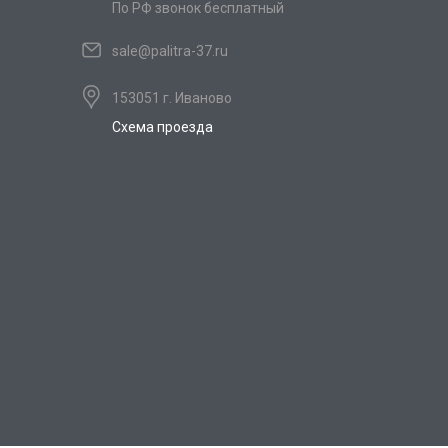
По РФ звонок бесплатный
sale@palitra-37.ru
153051 г. Иваново
Схема проезда