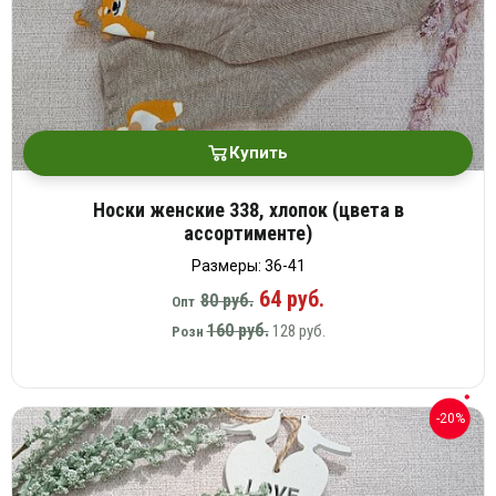
Вязаный
Шапки,
Шапки,
трикотаж
шарфы,
банданы,
варежки,
Женские
маски
перчатки
кофты
Женские
худи
Купить
Летняя
женская
Носки женские 338, хлопок (цвета в
одежда
ассортименте)
Майки
Размеры: 36-41
Носки
64 руб.
80 руб.
Опт
Пеньюары
160 руб.
128 руб.
Розн
Платья
Сарафаны
Толстовки
-20%
Футболки
Шарфики
и