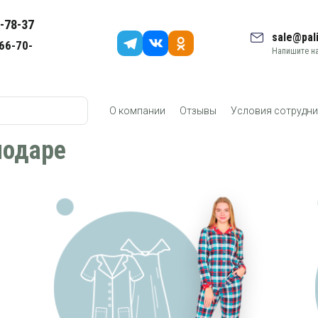
-78-37
sale@pali
66-70-
Напишите на
О компании
Отзывы
Условия сотрудни
нодаре