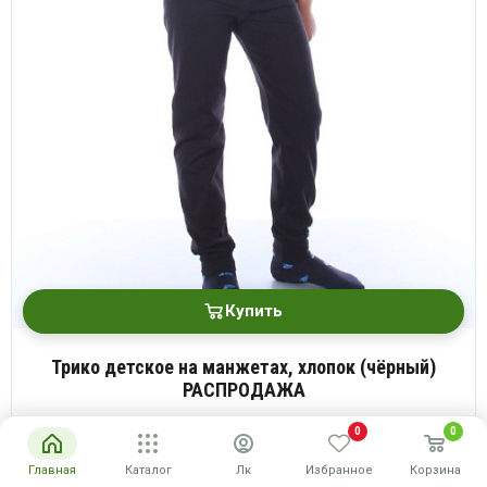
Купить
Трико детское на манжетах, хлопок (чёрный)
РАСПРОДАЖА
Размеры: 116-152
0
0
200 руб.
Опт
Главная
Каталог
Лк
Избранное
Корзина
руб
Розн
400