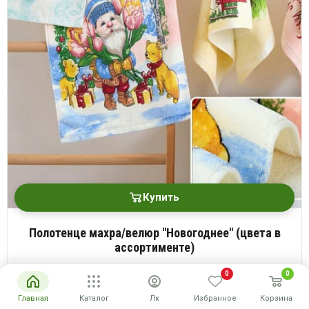
Купить
Полотенце махра/велюр "Новогоднее" (цвета в
ассортименте)
Размеры: 34*74
0
0
170 руб.
Опт
Главная
Каталог
Лк
Избранное
Корзина
руб
Розн
340