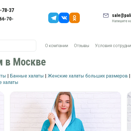
-78-37
sale@pali
66-70-
Напишите на
О компании
Отзывы
Условия сотрудни
м в Москве
аты
|
Банные халаты
|
Женские халаты больших размеров
 халаты