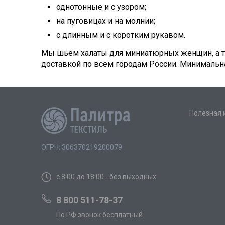
однотонные и с узором;
на пуговицах и на молнии;
с длинным и с коротким рукавом.
Мы шьем халаты для миниатюрных женщин, а т
доставкой по всем городам России. Минимальна
Полезная
ОГРН: 306370219200079
с 8:00 до 18:00 - без выходных
8 800 511-78-37
По РФ звонок бесплатный