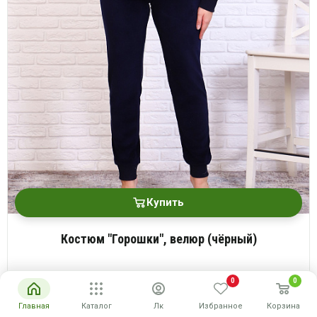
Купить
Костюм "Горошки", велюр (чёрный)
Размеры: 48-58
0
0
1690 руб.
Опт
Главная
Каталог
Лк
Избранное
Корзина
руб
Розн
3380