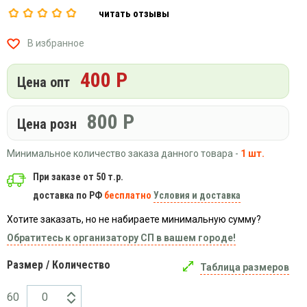
Вязаный
Шапки,
Шапки,
читать отзывы
трикотаж
шарфы,
банданы,
варежки,
Женские
маски
В избранное
перчатки
кофты
Женские
400 Р
Цена опт
худи
Летняя
800
Р
женская
Цена розн
одежда
Майки
Минимальное количество заказа данного товара -
1 шт.
Носки
При заказе от 50 т.р.
Пеньюары
доставка по РФ
бесплатно
Условия и доставка
Платья
Хотите заказать, но не набираете минимальную сумму?
Сарафаны
Обратитесь к организатору СП в вашем городе!
Толстовки
Размер / Количество
Таблица размеров
Футболки
Шарфики
60
и