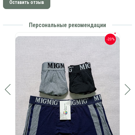
Оставить отзыв
Персональные рекомендации
-20%
-20%
а в
Бо