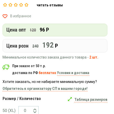
Вязаный
Шапки,
Шапки,
читать отзывы
трикотаж
шарфы,
банданы,
варежки,
Женские
маски
В избранное
перчатки
кофты
Женские
Цена опт
96 Р
120
худи
Летняя
192
женская
Цена розн
Р
240
одежда
Майки
Минимальное количество заказа данного товара -
2 шт.
Носки
При заказе от 50 т.р.
Пеньюары
доставка по РФ
бесплатно
Условия и доставка
Платья
Хотите заказать, но не набираете минимальную сумму?
Сарафаны
Обратитесь к организатору СП в вашем городе!
Толстовки
Размер / Количество
Таблица размеров
Футболки
Шарфики
50 (XL)
и