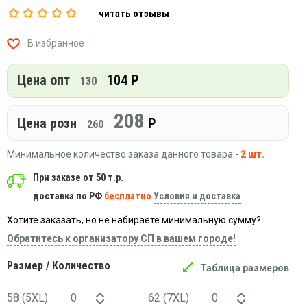
Вязаный
Шапки,
Шапки,
читать отзывы
трикотаж
шарфы,
банданы,
варежки,
Женские
маски
В избранное
перчатки
кофты
Женские
Цена опт
104 Р
130
худи
Летняя
208
женская
Цена розн
Р
260
одежда
Майки
Минимальное количество заказа данного товара -
2 шт.
Носки
При заказе от 50 т.р.
Пеньюары
доставка по РФ
бесплатно
Условия и доставка
Платья
Хотите заказать, но не набираете минимальную сумму?
Сарафаны
Обратитесь к организатору СП в вашем городе!
Толстовки
Размер / Количество
Таблица размеров
Футболки
Шарфики
58 (5XL)
62 (7ХL)
и