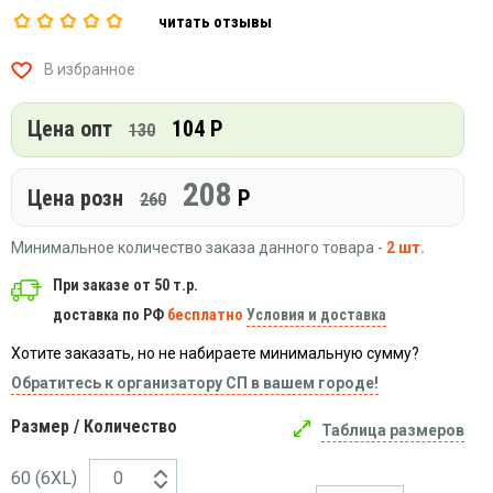
Вязаный
Шапки,
Шапки,
читать отзывы
трикотаж
шарфы,
банданы,
варежки,
Женские
маски
В избранное
перчатки
кофты
Женские
Цена опт
104 Р
130
худи
Летняя
208
женская
Цена розн
Р
260
одежда
Майки
Минимальное количество заказа данного товара -
2 шт.
Носки
При заказе от 50 т.р.
Пеньюары
доставка по РФ
бесплатно
Условия и доставка
Платья
Хотите заказать, но не набираете минимальную сумму?
Сарафаны
Обратитесь к организатору СП в вашем городе!
Толстовки
Размер / Количество
Таблица размеров
Футболки
Шарфики
60 (6XL)
и