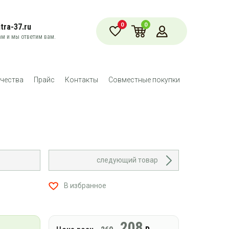
0
0
tra-37.ru
м и мы ответим вам.
чества
Прайс
Контакты
Совместные покупки
следующий товар
В избранное
208