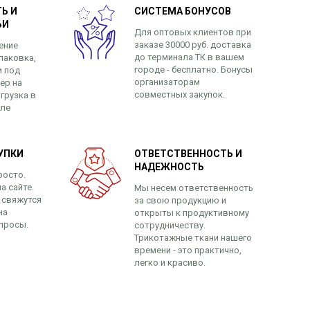
Ь И
СИСТЕМА БОНУСОВ
ЬИ
Для оптовых клиентов при
заказе 30000 руб. доставка
ение
до терминала ТК в вашем
паковка,
городе - бесплатно. Бонусы
и под
организаторам
ер на
совместных закупок.
грузка в
сле
УПКИ
ОТВЕТСТВЕННОСТЬ И
НАДЕЖНОСТЬ
росто.
а сайте.
Мы несем ответственность
 свяжутся
за свою продукцию и
на
открыты к продуктивному
просы.
сотрудничеству.
Трикотажные ткани нашего
времени - это практично,
легко и красиво.