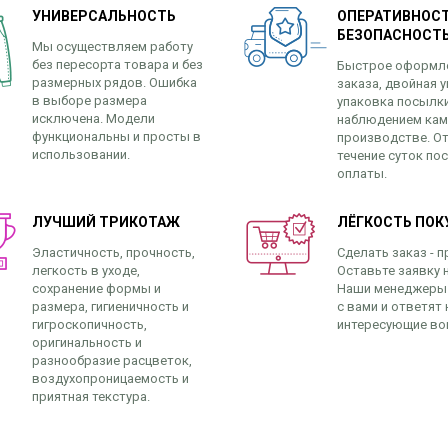
УНИВЕРСАЛЬНОСТЬ
ОПЕРАТИВНОСТ
БЕЗОПАСНОСТ
Мы осуществляем работу
без пересорта товара и без
Быстрое оформл
размерных рядов. Ошибка
заказа, двойная у
в выборе размера
упаковка посылк
исключена. Модели
наблюдением кам
функциональны и просты в
производстве. От
использовании.
течение суток по
оплаты.
ЛУЧШИЙ ТРИКОТАЖ
ЛЁГКОСТЬ ПОК
Эластичность, прочность,
Сделать заказ - п
легкость в уходе,
Оставьте заявку н
сохранение формы и
Наши менеджеры
размера, гигиеничность и
с вами и ответят 
гигроскопичность,
интересующие во
оригинальность и
разнообразие расцветок,
воздухопроницаемость и
приятная текстура.