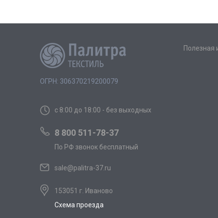
Полезная
ОГРН: 306370219200079
с 8:00 до 18:00 - без выходных
8 800 511-78-37
По РФ звонок бесплатный
sale@palitra-37.ru
153051 г. Иваново
Схема проезда