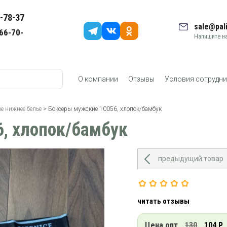
-78-37
sale@pali
66-70-
Напишите на
О компании
Отзывы
Условия сотрудни
е нижнее белье
> Боксеры мужские 10056, хлопок/бамбук
, хлопок/бамбук
предыдущий товар
читать отзывы
Цена опт
130
104 Р