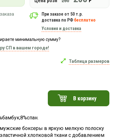
Цена розн
260
Р
заказа
При заказе от 50 т.р.
доставка по РФ
бесплатно
Условия и доставка
абираете минимальную сумму?
ру СП в вашем городе!
Таблица размеров
В корзину
%бамбук;8%спан.
мужские боксеры в яркую мелкую полоску
 эластичной хлопковой ткани с добавлением