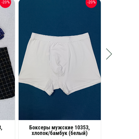
-20%
-20%
Боксеры 
хлоп
ассо
Разм
130 
Опт
26
Розн
,
Боксеры мужские 10353,
хлопок/бамбук (белый)